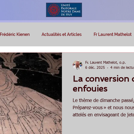
Frédéric Kienen
Actualités et Articles
Fr Laurent Mathelot
Fr. Laurent Mathelot, o.p.
6 déc. 2025
4 min de lectu
La conversion 
enfouies
Le thème de dimanche passé, 
Préparez-vous » et nous no
attelés en envisageant de je
nos angoisses et de nos peu
escalade de la montagne de