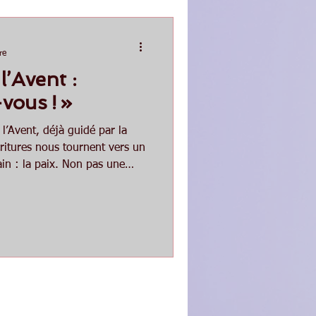
re
’Avent :
vous ! »
’Avent, déjà guidé par la
critures nous tournent vers un
in : la paix. Non pas une
xtérieure, mais une paix
Dieu seul peut donner. Ainsi,
 éclaire aujourd’hui, celle
tre foi, notre cœur et notre
t, ce temps d’introspection et