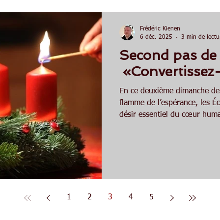
Frédéric Kienen
6 déc. 2025
3 min de lectu
Second pas de l
«Convertissez-
En ce deuxième dimanche de l
flamme de l’espérance, les É
désir essentiel du cœur huma
paix fragile ou simplement e
profonde, durable, celle que 
cette seconde flamme qui nous
de la paix, vient illuminer no
vie durant ce temps de l’Aven
d’attente vigilante.
1
2
3
4
5