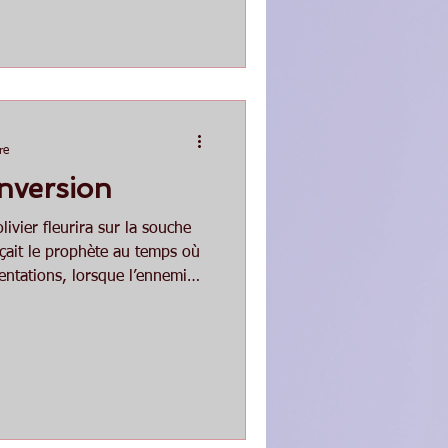
du corps et de l’esprit, tant
es épuisements et ses chutes
gne de mire, l’exaltation du
plissement.
re
onversion
vier fleurira sur la souche
çait le prophète au temps où
entations, lorsque l’ennemi
l’assiégeait : lui seul
ts de l’enfant à naître. La
nfant et rien, pas même la
, ne pourrait rendre vaine la
 d’Isaïe pour un temps de