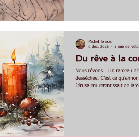
l’accomplissement d’un effort 
charnel que spirituel, avec s
certes, mais aussi avec, en li
sommet et la joie de l’accom
Michel Teheux
6 déc. 2025
3 min de lectu
Du rêve à la c
Nous rêvons… Un rameau d’oli
desséchée. C’est ce qu’annon
Jérusalem retentissait de lam
était aux portes de la ville et 
entendait déjà les vagissemen
reine allait accoucher d’un e
puissance maîtresse du monde
promesse de Dieu. Prophétie
crise et d’incertitude, de dés