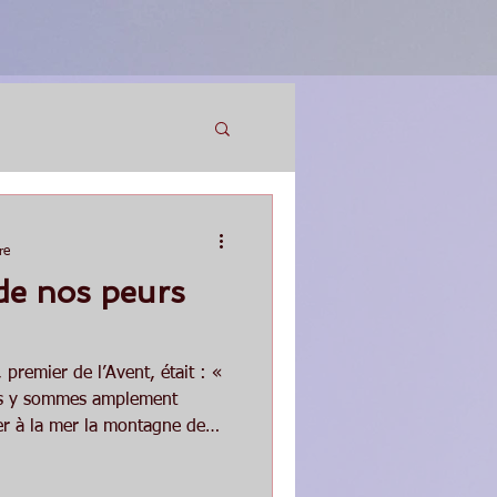
re
de nos peurs
premier de l’Avent, était : «
us y sommes amplement
ter à la mer la montagne de
rs. Nous avons médité notre
 Dieu comme