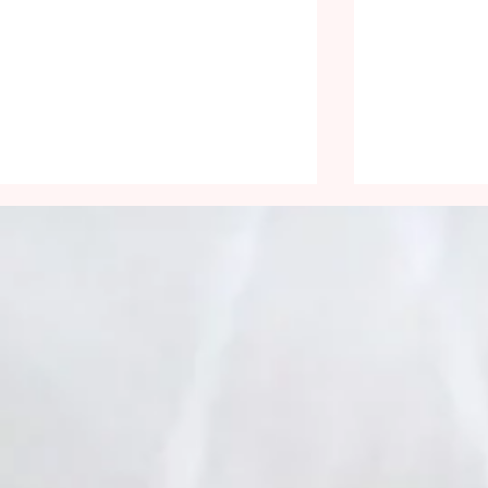
Pour la faim
17e dimanc
ordinaire