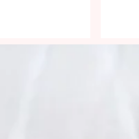
Le retable du Royaume de
Le retable
Dieu – Troisième volet - «
Dieu – Deu
Joie, Engagement absolu
Miséricorde
et Responsabilité »
Discrétion 