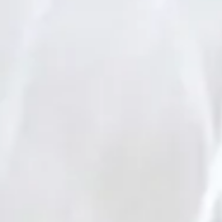
Pour la faim
17e dimanc
ordinaire