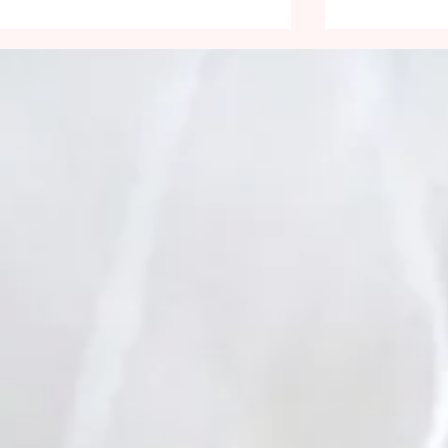
Pour la faim
17e dimanc
ordinaire