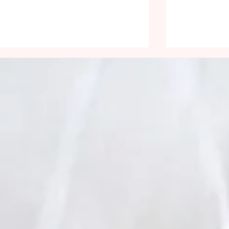
Pour la faim
17e dimanc
ordinaire