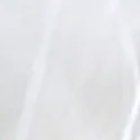
Pour la faim
17e dimanc
ordinaire