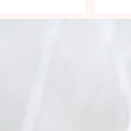
Pour la faim
17e dimanc
ordinaire