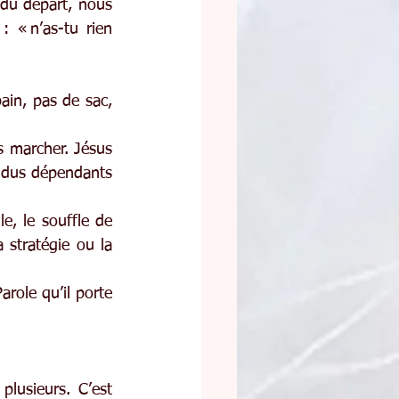
 du départ, nous 
 « n’as-tu rien 
ain, pas de sac, 
 marcher. Jésus 
endus dépendants 
e, le souffle de 
 stratégie ou la 
role qu’il porte 
usieurs. C’est 