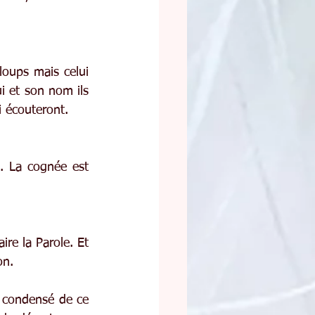
oups mais celui 
i et son nom ils 
i écouteront.
 La cognée est 
ire la Parole. Et 
on.
condensé de ce 