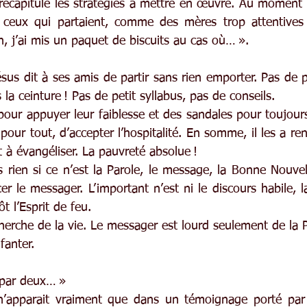
 et récapitulé les stratégies à mettre en œuvre. Au moment
 ceux qui partaient, comme des mères trop attentives :
on, j’ai mis un paquet de biscuits au cas où… ».
ésus dit à ses amis de partir sans rien emporter. Pas de p
a ceinture ! Pas de petit syllabus, pas de conseils.
pour appuyer leur faiblesse et des sandales pour toujours
t pour tout, d’accepter l’hospitalité. En somme, il les a r
t à évangéliser. La pauvreté absolue !
ans rien si ce n’est la Parole, le message, la Bonne Nouvell
cer le messager. L’important n’est ni le discours habile, la
t l’Esprit de feu.
cherche de la vie. Le messager est lourd seulement de la Pa
fanter.
 par deux… »
’apparait vraiment que dans un témoignage porté par pl