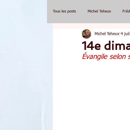
Tous les posts
Michel Teheux
Fréd
Michel Teheux
4 jui
14e dim
Évangile selon 