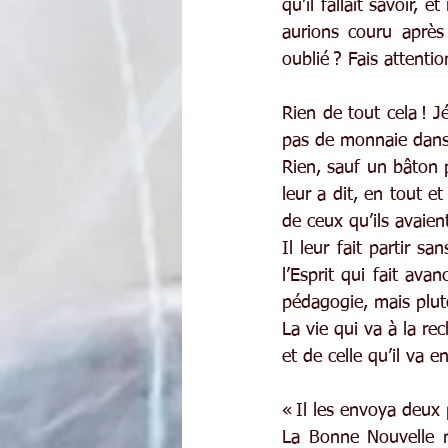
qu’il fallait savoir,
aurions couru après
oublié ? Fais attenti
Rien de tout cela ! J
pas de monnaie dans l
Rien, sauf un bâton 
leur a dit, en tout e
de ceux qu’ils avaien
Il leur fait partir s
l’Esprit qui fait avan
pédagogie, mais plutô
La vie qui va à la re
et de celle qu’il va en
« Il les envoya deux
La Bonne Nouvelle n