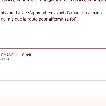
u’ils auront révélé, goûtant les fruits qu’ils auront fait 
mission. La vie s’apprend en vivant, l’amour en aimant.
qui n’a que la route pour affermir sa foi’.
 DIMANCHE - C
.pdf
• 80KB