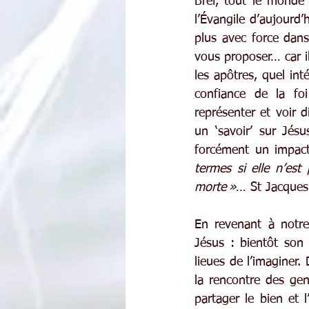
Bref, tout le monde
l’Évangile d’aujourd
plus avec force dans 
vous proposer… car il
les apôtres, quel int
confiance de la fo
représenter et voir d
un ‘savoir’ sur Jésu
forcément un impact
termes si elle n’est 
morte »
… St Jacques 
En revenant à notr
Jésus : bientôt son 
lieues de l’imaginer. 
la rencontre des gen
partager le bien et 