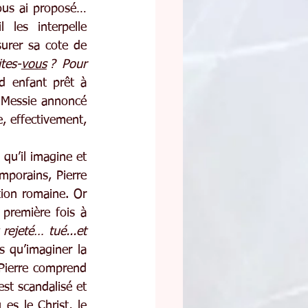
us ai proposé… 
l les interpelle 
urer sa cote de 
tes-
vous
 ? Pour 
 enfant prêt à 
 Messie annoncé 
, effectivement, 
 qu’il imagine et 
porains, Pierre 
tion romaine. Or 
première fois à 
rejeté… tué...et 
 qu’imaginer la 
 Pierre comprend 
st scandalisé et 
es le Christ, le 