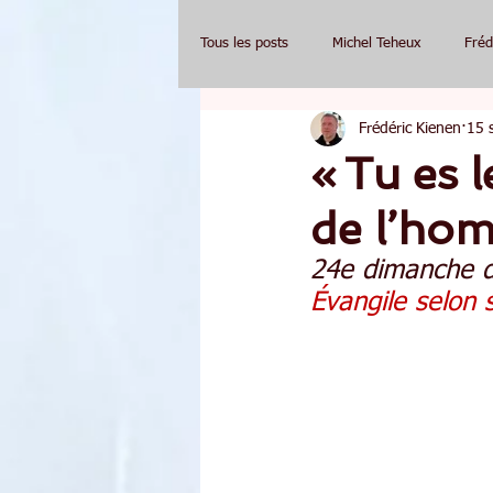
Tous les posts
Michel Teheux
Fréd
Frédéric Kienen
15 
« Tu es l
de l’ho
24e dimanche d
Évangile selon 