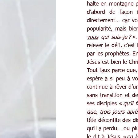
halte en montagne p
d’abord de façon i
directement… car vou
popularité, mais bi
vous
 qui suis-je ? ».
relever le défi, c’est
par les prophètes
.
 En
Jésus est bien le Chr
Tout faux parce que,
espère a si peu à vo
continue à rêver d’un
sans transition et d
ses disciples «
 qu’il
que, trois jours après
tête déconfite des di
qu’il a perdu… ou plu
le dit à Jésus 
« en l