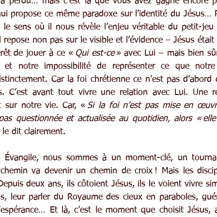
 a perdu… mais c’est là que vous avez gagné encore plu
’hui propose ce même paradoxe sur l’identité du Jésus… P
le sens où il nous révèle l’enjeu véritable du petit-jeu
 repose non pas sur le visible et l’évidence – Jésus était 
érêt de jouer à ce « 
Qui est-ce
 » avec Lui – mais bien sûr 
i et notre impossibilité de représenter ce que notr
istinctement. Car la foi chrétienne ce n’est pas d’abord d
s. C’est avant tout vivre une relation avec Lui. Une re
 sur notre vie. Car, «
 Si la foi n’est pas mise en œuvre
pas questionnée et actualisée au quotidien, alors « elle
le dit clairement.
e Évangile, nous sommes à un moment-clé, un tournan
chemin va devenir un chemin de croix ! Mais les discip
Depuis deux ans, ils côtoient Jésus, ils le voient vivre sim
s, leur parler du Royaume des cieux en paraboles, guér
l’espérance… Et là, c’est le moment que choisit Jésus, 