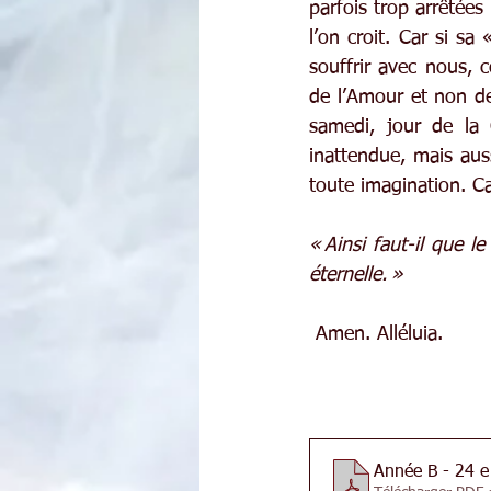
parfois trop arrêtées
l’on croit. Car si sa 
souffrir avec nous, 
de l’Amour et non de
samedi, jour de la 
inattendue, mais auss
toute imagination. Car
« Ainsi faut-il que l
éternelle. »
 Amen. Alléluia.
Année B - 24 e