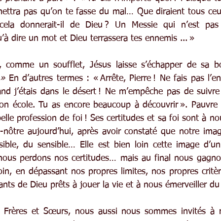
ettra pas qu’on te fasse du mal… Que diraient tous ceux
cela donnerait-il de Dieu ? Un Messie qui n’est pas
’à dire un mot et Dieu terrassera tes ennemis ... »
, comme un soufflet, Jésus laisse s’échapper de sa b
 »
 En d’autres termes : « Arrête, Pierre ! Ne fais pas l’e
nd j’étais dans le désert ! Ne m’empêche pas de suivre
n école. Tu as encore beaucoup à découvrir ». Pauvre Pi
belle profession de foi ! Ses certitudes et sa foi sont à n
nôtre aujourd’hui, après avoir constaté que notre imag
sible, du sensible… Elle est bien loin cette image d’u
 nous perdons nos certitudes… mais au final nous gagnon
loin, en dépassant nos propres limites, nos propres critè
nts de Dieu prêts à jouer la vie et à nous émerveiller d
s Frères et Sœurs, nous aussi nous sommes invités à re