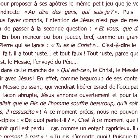
our proposer à ses apôtres le même petit jeu que je vo
ndirecte 
« Au dire des gens, qui suis-je ? ». 
Puis i
s l’avez compris, l’intention de Jésus n’est pas de mes
en de passer à la seconde question : 
« Et 
vous
, que di
 En bon meneur ou bon joueur, bref, comme un grand
 Pierre qui se lance : 
« Tu es le Christ »
… C’est-à-dire le
 fait, il a tout juste… et tout faux ! Tout juste, parce que
ist, le Messie, l’envoyé du Père… 
 dans cette manche de « 
Qui est-ce
 », le Christ, le Messie
ir avec Jésus ! En effet, comme beaucoup de ses contem
 Messie puissant, qui viendrait libérer Israël de l’occupa
e façon abrupte, Jésus annonce ouvertement et pour la 
 fallait que le Fils de l’homme souffre beaucoup, qu’il soit 
, il ressuscite »
 ! À ce moment précis, nous ne pouvons
sciples : « De quoi parle-t-il ? ». C’est à ce moment que
tôt qu’il est perdu… car, comme un enfant capricieux, il e
e prenant à part » 
: « Tu dis n’importe quoi ! Puisque tu 