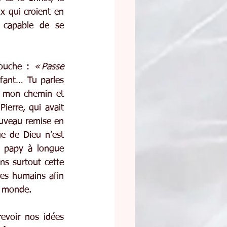
 qui croient en 
 capable de se 
ouche : 
« Passe 
nfant… Tu parles 
 mon chemin et 
erre, qui avait 
ouveau remise en 
e de Dieu n’est 
n papy à longue 
s surtout cette 
res humains afin 
u monde.
voir nos idées 