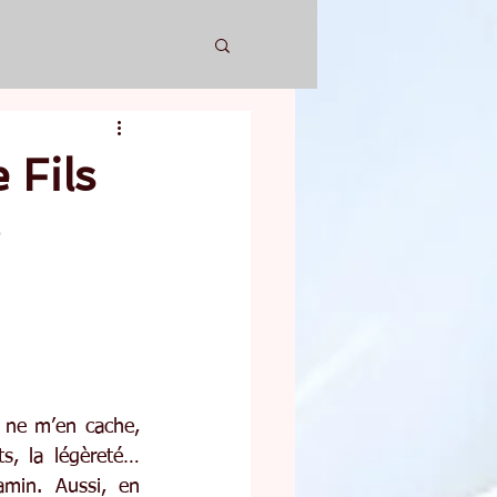
e Fils
ne m’en cache, 
s, la légèreté… 
min. Aussi, en 