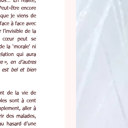
s… En réalité, 
eut-être encore 
 que je viens de 
face à face avec 
l’invisible de la 
e cœur peut se 
e la ‘morale’ ni 
lation qui aura 
 », en d’autres 
 est bel et bien 
t de la vie de 
les sont à cent 
plement, aller à 
ir des malades, 
au hasard d’une 