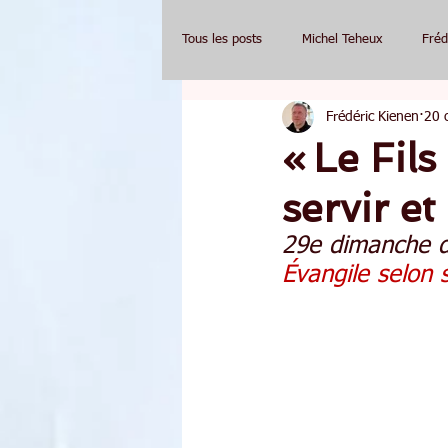
Tous les posts
Michel Teheux
Fréd
Frédéric Kienen
20 
« Le Fil
servir e
29e dimanche d
Évangile selon 