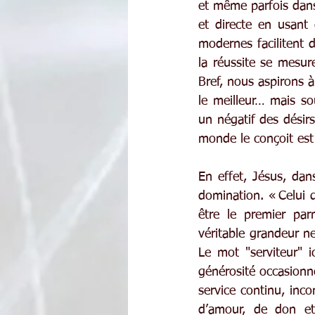
et même parfois dans 
et directe en usant
modernes facilitent 
la réussite se mesu
Bref, nous aspirons 
le meilleur… mais so
un négatif des désir
monde le conçoit est 
En effet, Jésus, dan
domination. « Celui q
être le premier par
véritable grandeur ne
Le mot "serviteur" i
générosité occasionne
service continu, inco
d’amour, de don et