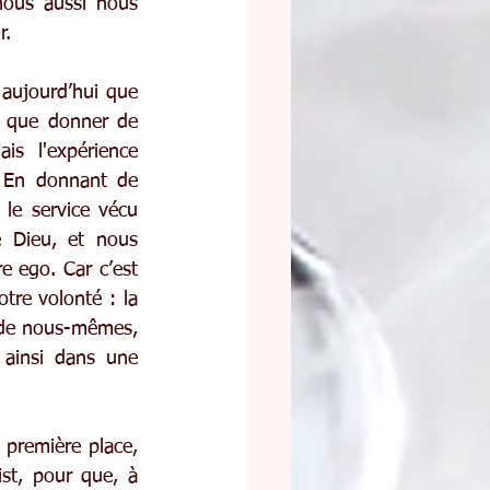
ous aussi nous 
r.
aujourd’hui que 
 que donner de 
s l'expérience 
 En donnant de 
le service vécu 
 Dieu, et nous 
e ego. Car c’est 
re volonté : la 
e de nous-mêmes, 
ainsi dans une 
première place, 
st, pour que, à 