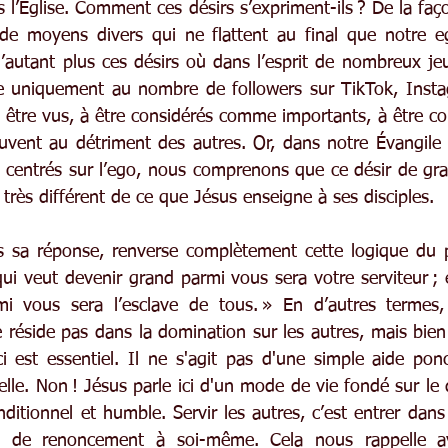
l’Église. Comment ces désirs s’expriment-ils ? De la faço
 de moyens divers qui ne flattent au final que notre e
d’autant plus ces désirs où dans l’esprit de nombreux jeu
re uniquement au nombre de followers sur TikTok, Insta
à être vus, à être considérés comme importants, à être c
uvent au détriment des autres. Or, dans notre Évangile
s centrés sur l’ego, nous comprenons que ce désir de gran
très différent de ce que Jésus enseigne à ses disciples.
s sa réponse, renverse complètement cette logique du p
ui veut devenir grand parmi vous sera votre serviteur ; e
mi vous sera l’esclave de tous. » En d’autres termes, 
 réside pas dans la domination sur les autres, mais bien 
ci est essentiel. Il ne s'agit pas d'une simple aide ponc
lle. Non ! Jésus parle ici d'un mode de vie fondé sur le 
nditionnel et humble. Servir les autres, c’est entrer da
 de renoncement à soi-même. Cela nous rappelle ave