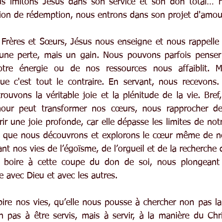
us imitons Jésus dans son service et son don total… n
sion de rédemption, nous entrons dans son projet d'amou
 Frères et Sœurs, Jésus nous enseigne et nous rappelle 
s une perte, mais un gain. Nous pouvons parfois penser
re énergie ou de nos ressources nous affaiblit. Mai
ue c'est tout le contraire. En servant, nous recevons.
uvons la véritable joie et la plénitude de la vie. Bref, 
mour peut transformer nos cœurs, nous rapprocher de
r une joie profonde, car elle dépasse les limites de notr
s que nous découvrons et explorons le cœur même de not
érant nos vies de l’égoïsme, de l’orgueil et de la recherch
 boire à cette coupe du don de soi, nous plongeant 
e avec Dieu et avec les autres.
pire nos vies, qu’elle nous pousse à chercher non pas la 
n pas à être servis, mais à servir, à la manière du Chri