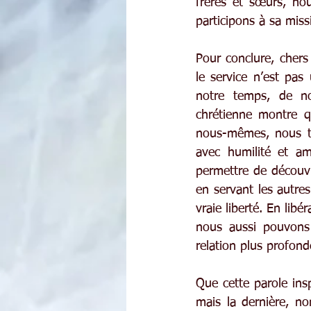
frères et sœurs, no
participons à sa mis
Pour conclure, chers
le service n’est pa
notre temps, de not
chrétienne montre q
nous-mêmes, nous tro
avec humilité et a
permettre de découvri
en servant les autre
vraie liberté. En lib
nous aussi pouvons
relation plus profond
Que cette parole ins
mais la dernière, no