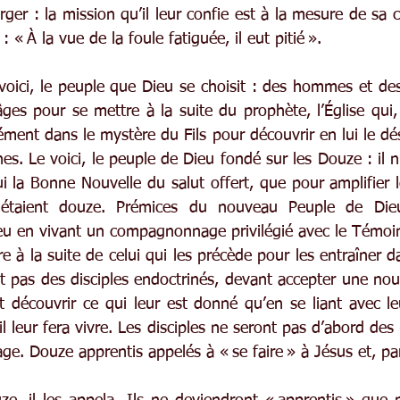
ger : la mission qu’il leur confie est à la mesure de sa
« À la vue de la foule fatiguée, il eut pitié ».
e voici, le peuple que Dieu se choisit : des hommes et de
âges pour se mettre à la suite du prophète, l’Église qui, 
ment dans le mystère du Fils pour découvrir en lui le désir
nes. Le voici, le peuple de Dieu fondé sur les Douze : il n
ui la Bonne Nouvelle du salut offert, que pour amplifier l
étaient douze. Prémices du nouveau Peuple de Dieu.
eu en vivant un compagnonnage privilégié avec le Témo
e à la suite de celui qui les précède pour les entraîner da
t pas des disciples endoctrinés, devant accepter une nouv
t découvrir ce qui leur est donné qu’en se liant avec le
 leur fera vivre. Les disciples ne seront pas d’abord des « 
ge. Douze apprentis appelés à « se faire » à Jésus et, par