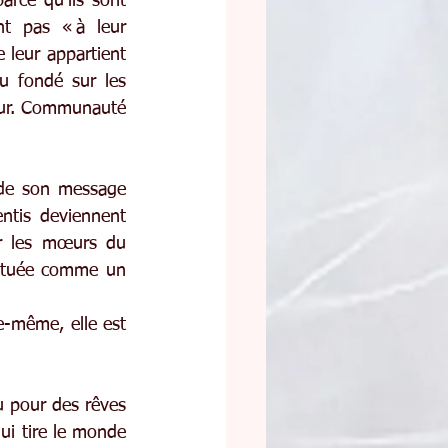
arce qu’ils sont 
t pas « à leur 
 leur appartient 
u fondé sur les 
eur. Communauté 
 de son message 
ntis deviennent 
r les mœurs du 
tituée comme un 
e-même, elle est 
 pour des rêves 
i tire le monde 