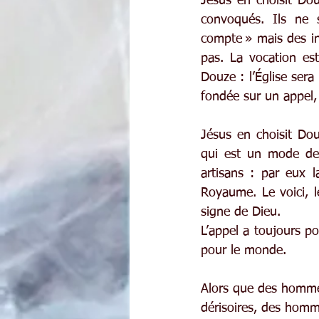
Jésus en choisit Douz
convoqués. Ils ne s
compte » mais des ini
pas. La vocation est
Douze : l’Église se
fondée sur un appel, 
Jésus en choisit Dou
qui est un mode de v
artisans : par eux 
Royaume. Le voici, l
signe de Dieu.
L’appel a toujours po
pour le monde.
Alors que des hommes
dérisoires, des homm