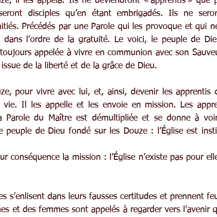
e, il les appela. Ils ne deviendront « apprentis » que p
eront disciples qu’en étant embrigadés. Ils ne seron
tiés. Précédés par une Parole qui les provoque et qui ne
 dans l’ordre de la gratuité. Le voici, le peuple de Die
ra toujours appelée à vivre en communion avec son Sauv
issue de la liberté et de la grâce de Dieu.
ze, pour vivre avec lui, et, ainsi, devenir les apprentis
ie. Il les appelle et les envoie en mission. Les appre
la Parole du Maître est démultipliée et se donne à voi
e peuple de Dieu fondé sur les Douze : l’Église est ins
ur conséquence la mission : l’Église n’existe pas pour ell
 s’enlisent dans leurs fausses certitudes et prennent feu
es et des femmes sont appelés à regarder vers l’avenir qu