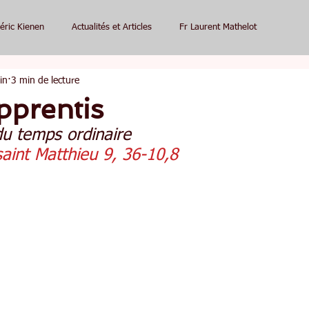
éric Kienen
Actualités et Articles
Fr Laurent Mathelot
in
3 min de lecture
pprentis
u temps ordinaire
saint Matthieu 9, 36-10,8