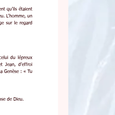
t qu’ils étaient 
eu. L’homme, un 
e sur le regard 
elui du lépreux 
Jean, d’effroi 
a Genèse : « Tu 
nse de Dieu.