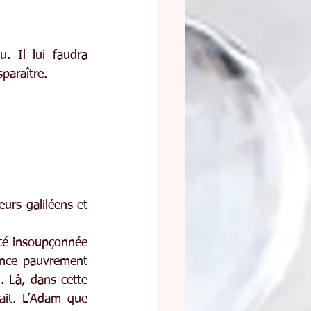
 Il lui faudra 
paraître.
rs galiléens et 
té insoupçonnée 
ence pauvrement 
. Là, dans cette 
ait. L’Adam que 