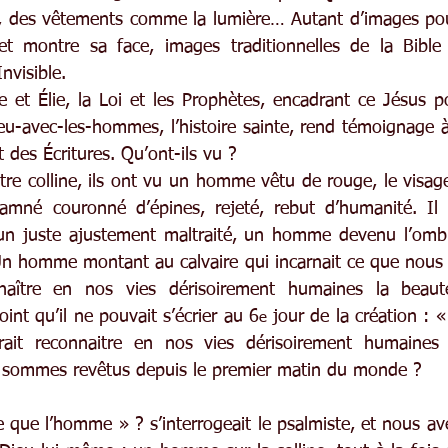
, des vêtements comme la lumière… Autant d’images pour
et montre sa face, images traditionnelles de la Bible 
Invisible.
e et Élie, la Loi et les Prophètes, encadrant ce Jésus po
ieu-avec-les-hommes, l’histoire sainte, rend témoignage 
 des Écritures. Qu’ont-ils vu ?
tre colline, ils ont vu un homme vêtu de rouge, le visage
amné couronné d’épines, rejeté, rebut d’humanité. Il p
n juste ajustement maltraité, un homme devenu l’ombr
Un homme montant au calvaire qui incarnait ce que nous
naître en nos vies dérisoirement humaines la beauté 
oint qu’il ne pouvait s’écrier au 6
 jour de la création : «
e
ait reconnaitre en nos vies dérisoirement humaines 
 sommes revêtus depuis le premier matin du monde ?
que l’homme » ? s’interrogeait le psalmiste, et nous avec 