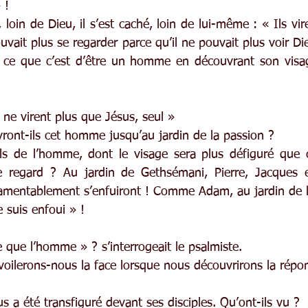
 !
loin de Dieu, il s’est caché, loin de lui-même : « Ils viren
vait plus se regarder parce qu’il ne pouvait plus voir Di
-il ce que c’est d’être un homme en découvrant son visag
s ne virent plus que Jésus, seul »
ivront-ils cet homme jusqu’au jardin de la passion ?
Fils de l’homme, dont le visage sera plus défiguré que c
 regard ? Au jardin de Gethsémani, Pierre, Jacques et 
lamentablement s’enfuiront ! Comme Adam, au jardin de l
e suis enfoui » !
 que l’homme » ? s’interrogeait le psalmiste.
voilerons-nous la face lorsque nous découvrirons la répo
 a été transfiguré devant ses disciples. Qu’ont-ils vu ?