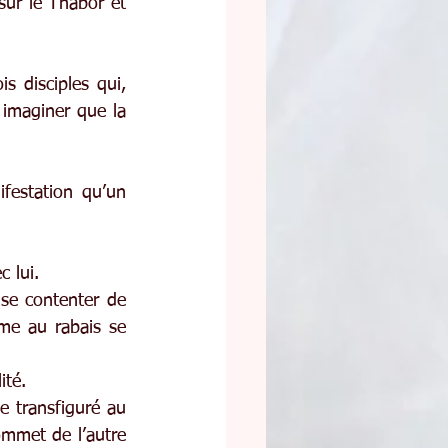
ur le Thabor et 
 disciples qui, 
 imaginer que la 
festation qu’un 
 lui.
se contenter de 
me au rabais se 
ité.
transfiguré au 
mmet de l’autre 