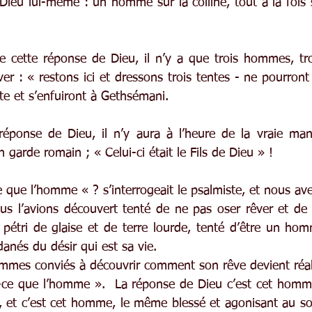
ieu lui-même : un homme sur la colline, tout à la fois s
e cette réponse de Dieu, il n’y a que trois hommes, trois
er : « restons ici et dressons trois tentes - ne pourront
ente et s’enfuiront à Gethsémani.
réponse de Dieu, il n’y aura à l’heure de la vraie mani
 garde romain ; « Celui-ci était le Fils de Dieu » !
que l’homme « ? s’interrogeait le psalmiste, et nous avec
s l’avions découvert tenté de ne pas oser rêver et de 
étri de glaise et de terre lourde, tenté d’être un hom
danés du désir qui est sa vie.
mmes conviés à découvrir comment son rêve devient réal
ce que l’homme ».  La réponse de Dieu c’est cet homme 
, et c’est cet homme, le même blessé et agonisant au so