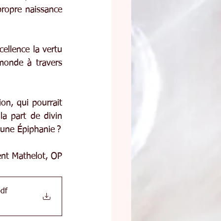
propre naissance 
ellence la vertu 
monde à travers 
n, qui pourrait 
la part de divin 
 une Épiphanie ?
ent Mathelot, OP
pdf