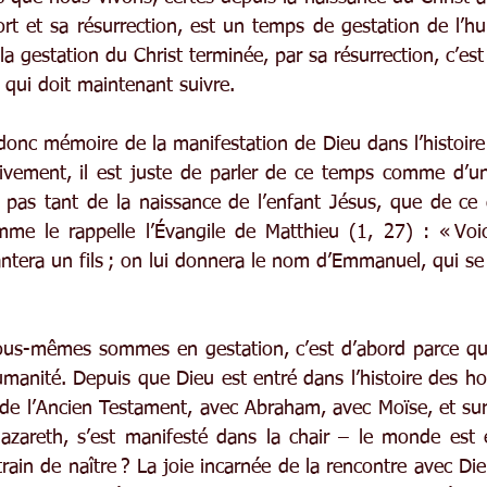
rt et sa résurrection, est un temps de gestation de l’hu
la gestation du Christ terminée, par sa résurrection, c’est 
 qui doit maintenant suivre.
 donc mémoire de la manifestation de Dieu dans l’histoir
tivement, il est juste de parler de ce temps comme d’un
 pas tant de la naissance de l’enfant Jésus, que de ce qu
me le rappelle l’Évangile de Matthieu (1, 27) : « Voic
antera un fils ; on lui donnera le nom d’Emmanuel, qui se 
t nous-mêmes sommes en gestation, c’est d’abord parce qu
umanité. Depuis que Dieu est entré dans l’histoire des h
s de l’Ancien Testament, avec Abraham, avec Moïse, et sur
zareth, s’est manifesté dans la chair – le monde est e
train de naître ? La joie incarnée de la rencontre avec Die