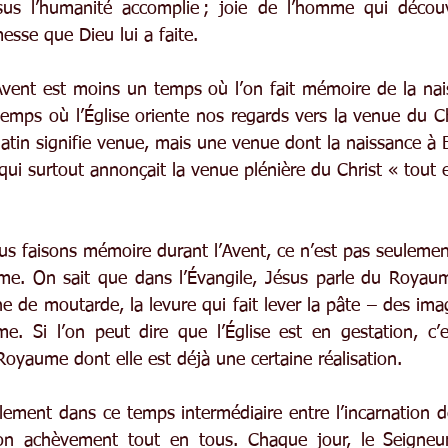
us l’humanité accomplie ; joie de l’homme qui découv
messe que Dieu lui a faite.
’Avent est moins un temps où l’on fait mémoire de la nai
temps où l’Église oriente nos regards vers la venue du Chr
tin signifie venue, mais une venue dont la naissance à B
 qui surtout annonçait la venue plénière du Christ « tout 
s faisons mémoire durant l’Avent, ce n’est pas seulement
me. On sait que dans l’Évangile, Jésus parle du Royaum
e de moutarde, la levure qui fait lever la pâte – des imag
. Si l’on peut dire que l’Église est en gestation, c’es
Royaume dont elle est déjà une certaine réalisation.
ment dans ce temps intermédiaire entre l’incarnation d
son achèvement tout en tous. Chaque jour, le Seigneur 