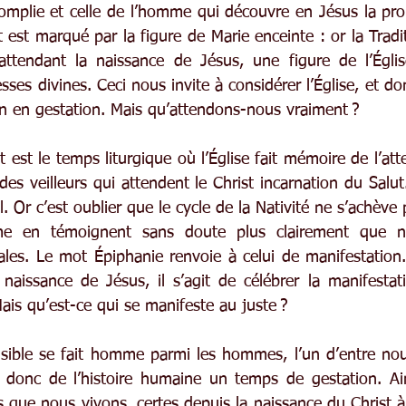
omplie et celle de l’homme qui découvre en Jésus la pr
nt est marqué par la figure de Marie enceinte : or la Tradit
ttendant la naissance de Jésus, une figure de l’Église
sses divines. Ceci nous invite à considérer l’Église, et 
 en gestation. Mais qu’attendons-nous vraiment ?
t est le temps liturgique où l’Église fait mémoire de l’att
es veilleurs qui attendent le Christ incarnation du Salut
. Or c’est oublier que le cycle de la Nativité ne s’achève 
me en témoignent sans doute plus clairement que no
ales. Le mot Épiphanie renvoie à celui de manifestation. 
naissance de Jésus, il s’agit de célébrer la manifestat
is qu’est-ce qui se manifeste au juste ?
visible se fait homme parmi les hommes, l’un d’entre nou
it donc de l’histoire humaine un temps de gestation. Ain
s que nous vivons, certes depuis la naissance du Christ à