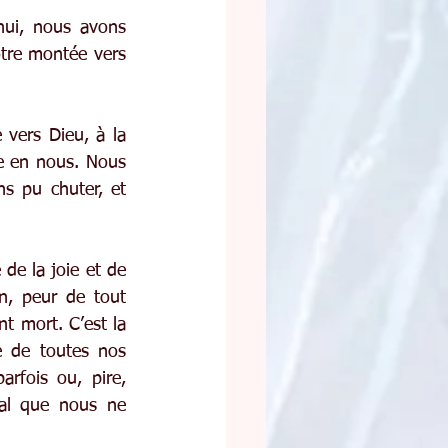
hui, nous avons 
otre montée vers 
vers Dieu, à la 
e en nous. Nous 
 pu chuter, et 
e la joie et de 
, peur de tout 
t mort. C’est la 
 de toutes nos 
fois ou, pire, 
al que nous ne 