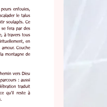
peurs enfouies, 
alader le talus 
ir soulagés. Ce 
se fera par des 
 à travers tous 
rituellement, en 
n amour. Couche 
 la montagne de 
hemin vers Dieu 
parcours : aussi 
bration traduit 
e qu’il reste à 
.