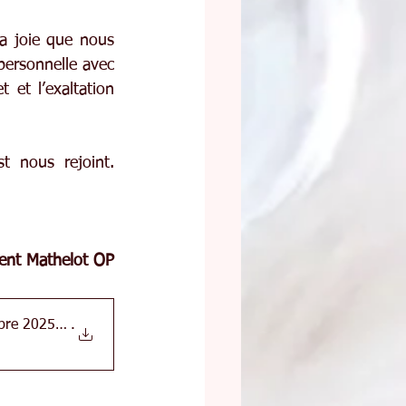
La joie que nous 
personnelle avec 
 et l’exaltation 
t nous rejoint. 
rent Mathelot OP
mbre 2025 - LM
.