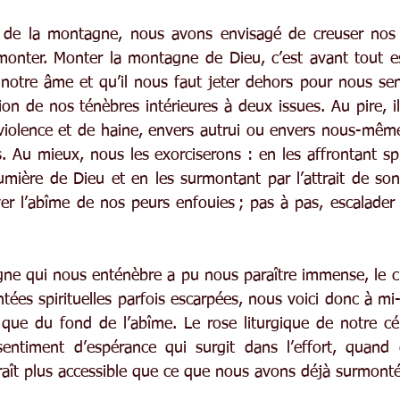
ie de la montagne, nous avons envisagé de creuser nos 
monter. Monter la montagne de Dieu, c’est avant tout esc
notre âme et qu’il nous faut jeter dehors pour nous sent
n de nos ténèbres intérieures à deux issues. Au pire, il 
violence et de haine, envers autrui ou envers nous-même,
 Au mieux, nous les exorciserons : en les affrontant spi
lumière de Dieu et en les surmontant par l’attrait de so
er l’abîme de nos peurs enfouies ; pas à pas, escalader
gne qui nous enténèbre a pu nous paraître immense, le c
tées spirituelles parfois escarpées, nous voici donc à mi-
e du fond de l’abîme. Le rose liturgique de notre célé
entiment d’espérance qui surgit dans l’effort, quand c
aît plus accessible que ce que nous avons déjà surmonté