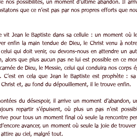
de nos possibilités, un moment d’ultime abandon. Il arri
atons que ce n’est pas par nos propres efforts que nous
vit Jean le Baptiste dans sa cellule : un moment où le 
ver enfin la main tendue de Dieu, le Christ venu à notre
celui qui doit venir, ou devons-nous en attendre un autr
, alors que plus aucun pas ne lui est possible en ce mon
carnée de Dieu, le Messie, celui qui conduira nos corps é
s. C’est en cela que Jean le Baptiste est prophète : sa v
hrist et, au fond du dépouillement, il le trouve enfin.
ontées du désespoir, il arrive un moment d’abandon, un
jours repartir s’épuisent, où plus un pas n’est possib
rive pour tous un moment final où seule la rencontre per
’encore avancer, un moment où seule la joie de trouver e
attire au ciel, malgré tout.