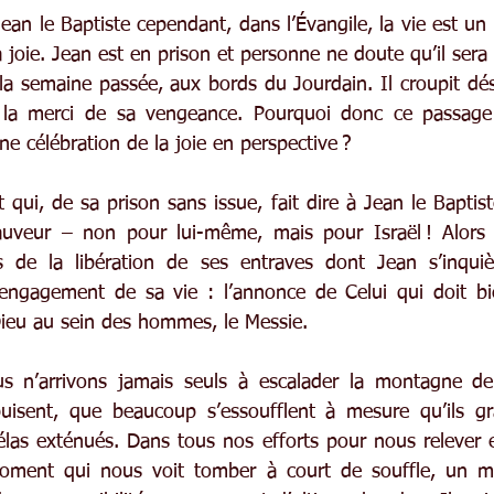
an le Baptiste cependant, dans l’Évangile, la vie est un
 joie. Jean est en prison et personne ne doute qu’il sera 
 la semaine passée, aux bords du Jourdain. Il croupit dé
 la merci de sa vengeance. Pourquoi donc ce passage
e célébration de la joie en perspective ?
 qui, de sa prison sans issue, fait dire à Jean le Baptist
uveur – non pour lui-même, mais pour Israël ! Alors qu
s de la libération de ses entraves dont Jean s’inquièt
l’engagement de sa vie : l’annonce de Celui qui doit bie
Dieu au sein des hommes, le Messie.
s n’arrivons jamais seuls à escalader la montagne de
puisent, que beaucoup s’essoufflent à mesure qu’ils gr
las exténués. Dans tous nos efforts pour nous relever et
moment qui nous voit tomber à court de souffle, un 