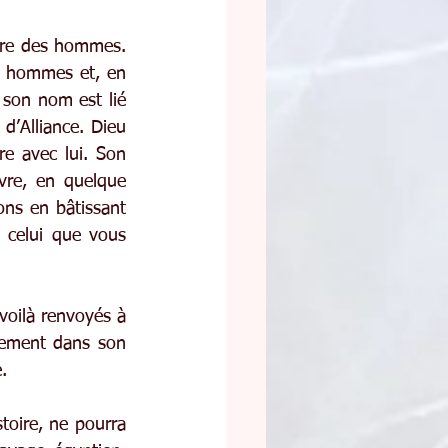
oire des hommes. 
es hommes et, en 
 son nom est lié 
d’Alliance. Dieu 
e avec lui. Son 
vre, en quelque 
ons en bâtissant 
s celui que vous 
 voilà renvoyés à 
ement dans son 
.
oire, ne pourra 