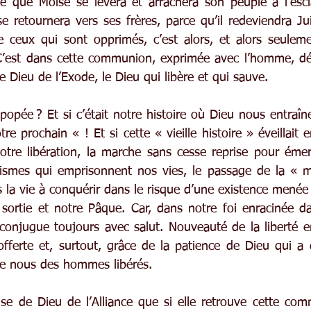
e que Moïse se lèvera et arrachera son peuple à l’escl
 retournera vers ses frères, parce qu’il redeviendra Juif
 ceux qui sont opprimés, c’est alors, et alors seuleme
’est dans cette communion, exprimée avec l’homme, dé
e Dieu de l’Exode, le Dieu qui libère et qui sauve.
épopée ? Et si c’était notre histoire où Dieu nous entraîn
re prochain « ! Et si cette « vieille histoire » éveillait e
otre libération, la marche sans cesse reprise pour éme
ismes qui emprisonnent nos vies, le passage de la « mo
rs la vie à conquérir dans le risque d’une existence menée
sortie et notre Pâque. Car, dans notre foi enracinée dan
 conjugue toujours avec salut. Nouveauté de la liberté e
offerte et, surtout, grâce de la patience de Dieu qui a 
 de nous des hommes libérés.
lise de Dieu de l’Alliance que si elle retrouve cette co