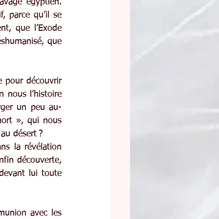
avage égyptien. 
, parce qu’il se 
nt, que l’Exode 
shumanisé, que 
e pour découvrir 
n nous l’histoire 
rger un peu au-
rt », qui nous 
 au désert ?
s la révélation 
nfin découverte, 
devant lui toute 
mmunion avec les 