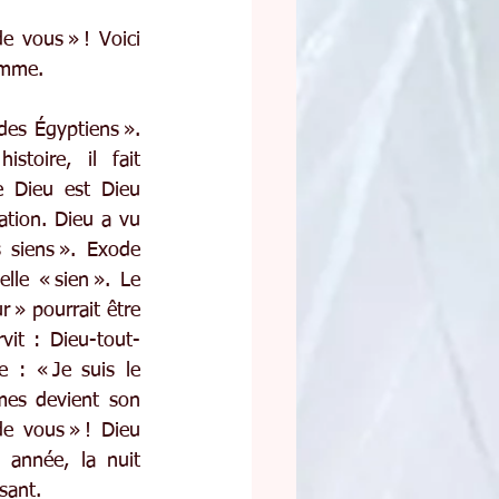
 vous » ! Voici 
homme.
des Égyptiens ». 
toire, il fait 
 Dieu est Dieu 
ation. Dieu a vu 
 siens ». Exode 
le « sien ». Le 
 » pourrait être 
vit : Dieu-tout-
 : « Je suis le 
es devient son 
e vous » ! Dieu 
année, la nuit 
sant.