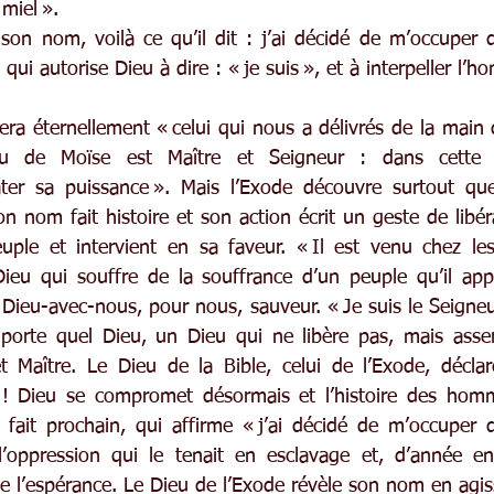
 miel ».
son nom, voilà ce qu’il dit : j’ai décidé de m’occuper de
e, qui autorise Dieu à dire : « je suis », et à interpeller l’
era éternellement « celui qui nous a délivrés de la main 
u de Moïse est Maître et Seigneur : dans cette his
er sa puissance ». Mais l’Exode découvre surtout que
Son nom fait histoire et son action écrit un geste de libér
ple et intervient en sa faveur. « Il est venu chez les
Dieu qui souffre de la souffrance d’un peuple qu’il appel
t Dieu-avec-nous, pour nous, sauveur. « Je suis le Seigneur
mporte quel Dieu, un Dieu qui ne libère pas, mais asser
t Maître. Le Dieu de la Bible, celui de l’Exode, déclare
» ! Dieu se compromet désormais et l’histoire des homm
e fait prochain, qui affirme « j’ai décidé de m’occuper d
’oppression qui le tenait en esclavage et, d’année en 
de l’espérance. Le Dieu de l’Exode révèle son nom en agis