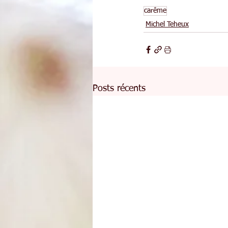
carême
Michel Teheux
Posts récents