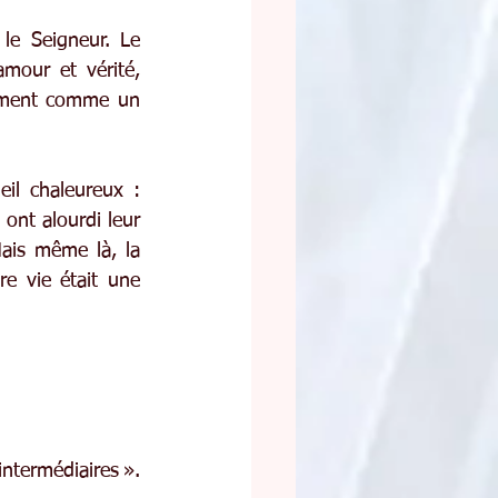
le Seigneur. Le 
mour et vérité, 
gement comme un 
il chaleureux : 
ont alourdi leur 
ais même là, la 
re vie était une 
ntermédiaires ». 