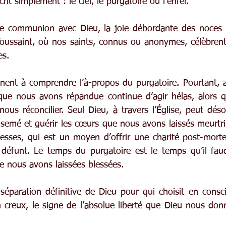
it simplement : le ciel, le purgatoire ou l’enfer.
eine communion avec Dieu, la joie débordante des noces di
 Toussaint, où nos saints, connus ou anonymes, célèbrent 
es.
inent à comprendre l’à-propos du purgatoire. Pourtant, a
que nous avons répandue continue d’agir hélas, alors qu
 nous réconcilier. Seul Dieu, à travers l’Église, peut déso
semé et guérir les cœurs que nous avons laissés meurtr
messes, qui est un moyen d’offrir une charité post-morte
 défunt. Le temps du purgatoire est le temps qu’il fau
e nous avons laissées blessées.
a séparation définitive de Dieu pour qui choisit en consc
n creux, le signe de l’absolue liberté que Dieu nous donn