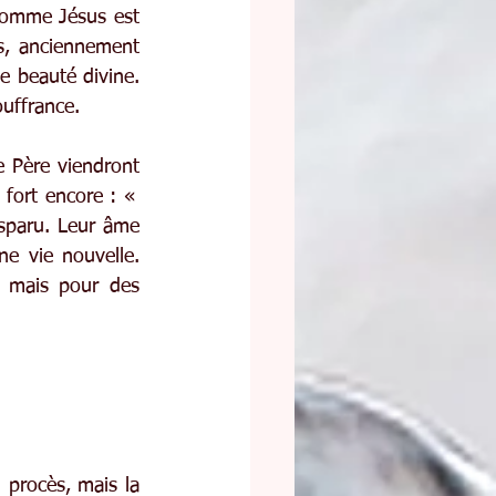
Comme Jésus est 
s, anciennement 
e beauté divine. 
ouffrance.
 Père viendront 
 fort encore : « 
isparu. Leur âme 
e vie nouvelle. 
 mais pour des 
 procès, mais la 