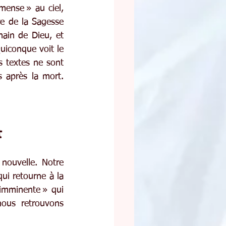
ense » au ciel, 
e de la Sagesse 
ain de Dieu, et 
uiconque voit le 
es textes ne sont 
 après la mort. 
t
ouvelle. Notre 
ui retourne à la 
imminente » qui 
us retrouvons 