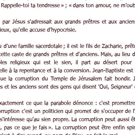
 « Rappelle-toi ta tendresse » ; « dans ton amour, ne m’oub
par Jésus s'adressait aux grands prêtres et aux anciens.
gieux, qu'elle accuse d’hypocrisie.
 d'une famille sacerdotale ; il est le fils de Zacharie, prê
cette caste de grands prêtres et d'anciens. Mais, au lieu de
s religieux qui est le sien, il part au désert pour 
pelle à la repentance et à la conversion. Jean-Baptiste est 
que la corruption du Temple de Jérusalem fait bondir. 
s et les anciens sont des gens qui disent 'Oui, Seigneur' 
exactement ce que la parabole dénonce : c'est promettre 
rruption c'est un politicien qui promet de s'occuper de l
s'intéresse qu'au sien propre. La corruption peut aussi être
s, pas ce que je fais ». La corruption peut être enfin spiri