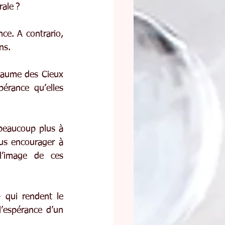
rale ?
e. A contrario, 
ns.
yaume des Cieux 
érance qu’elles 
beaucoup plus à 
us encourager à 
’image de ces 
qui rendent le 
espérance d’un 