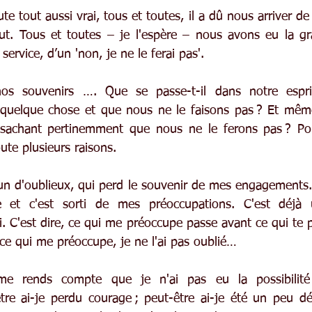
te tout aussi vrai, tous et toutes, il a dû nous arriver de 
out. Tous et toutes – je l'espère – nous avons eu la g
service, d’un 'non, je ne le ferai pas'.
s souvenirs …. Que se passe-t-il dans notre esprit
quelque chose et que nous ne le faisons pas ? Et même,
 sachant pertinemment que nous ne le ferons pas ? Pou
oute plusieurs raisons.
un d'oublieux, qui perd le souvenir de mes engagements. O
se et c'est sorti de mes préoccupations. C'est déj
i. C'est dire, ce qui me préoccupe passe avant ce qui te 
, ce qui me préoccupe, je ne l'ai pas oublié…
me rends compte que je n'ai pas eu la possibilité
re ai-je perdu courage ; peut-être ai-je été un peu déb