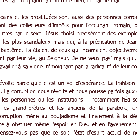
, c’est à dire quand, au nom de Dieu, on fait le mal.
cains et les prostituées sont aussi des personnes corro
ont des collecteurs d’impôts pour l’occupant romain, d
 autres par le sexe. Jésus choisi précisément des exemple
i les plus scandaleux mais qui, à la prédication de Jean 
 baptême. Ils étaient de ceux qui incarnaient objectiveme
t par leur vie, au Seigneur, 'Je ne veux pas’ mais qui, 
ravailler à sa vigne, témoignant par la radicalité de leur c
évolte parce qu'elle est un vol d'espérance. La trahison
. La corruption nous révolte et nous pousse parfois aux e
les personnes ou les institutions – notamment l’Église 
s les grand-prêtres et les anciens de la parabole, ont
 corruption mène au poujadisme et finalement à la dés
tte à obstruer même l'espoir en Dieu et en l'avènement
sez-vous pas que ce soit l'état d'esprit actuel de n