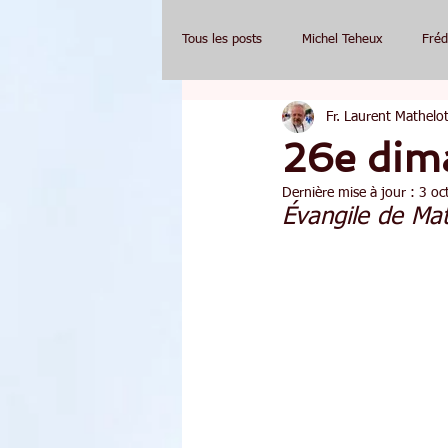
Tous les posts
Michel Teheux
Fréd
Fr. Laurent Mathelot
26e dim
Dernière mise à jour :
3 oc
Évangile de Mat