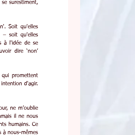
 se surestiment, 
. Soit qu'elles 
– soit qu'elles 
 à l'idée de se 
oir dire ‘non’ 
qui promettent 
ntention d'agir. 
ur, ne m’oublie 
amais il ne nous 
ts humains. Ce 
is à nous-mêmes 