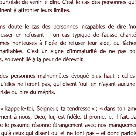
urtoisie de venir le dire. C'est le cas des personnes qui
inent à affronter leurs limites.
ns doute le cas des personnes incapables de dire 'non'
lesser en refusant – un cas typique de fausse charité 
mes honteuses à l'idée de refuser leur aide, ou lâches
haritables. C’est un signe d’immaturité de ne pas pouv
, souvent lié à la peur de décevoir.
s des personnes malhonnêtes évoqué plus haut : celles 
elles ne feront pas, qui disent 'oui' en n'ayant aucune i
crisie ou pire du mépris.
 Rappelle-toi, Seigneur, ta tendresse » ; « dans ton amo
ment à nous, Dieu, lui, est fidèle. Il promet et il fait. J
te le psaume résonne étrangement avec nos manquemen
u qu'à ceux qui disent oui et ne font pas – et donc parfo