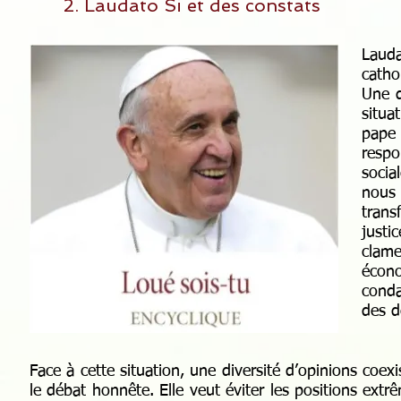
2. Laudato Si et des constats
Lauda
catho
Une d
situa
pape
resp
socia
nous 
trans
justi
clame
écono
conda
des d
Face à cette situation, une diversité d’opinions coex
le débat honnête. Elle veut éviter les positions extrê