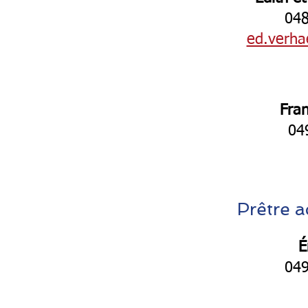
048
ed.verh
Fra
04
Prêtre 
É
049