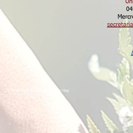
Un
04
Mercr
secretar
©2018-2026 Unité pastorale de Huy