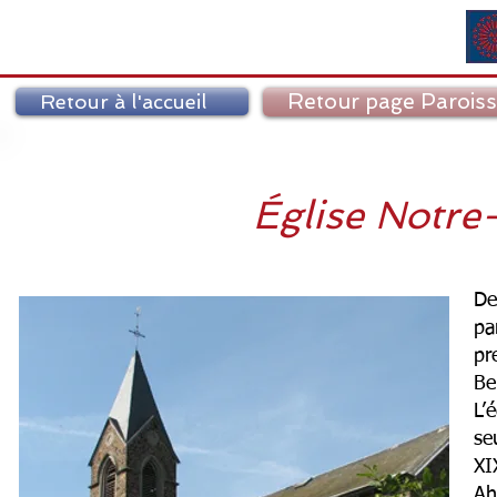
Retour page Parois
Retour à l'accueil
Église Notre
De
pa
pr
Be
L’
se
XI
Ah