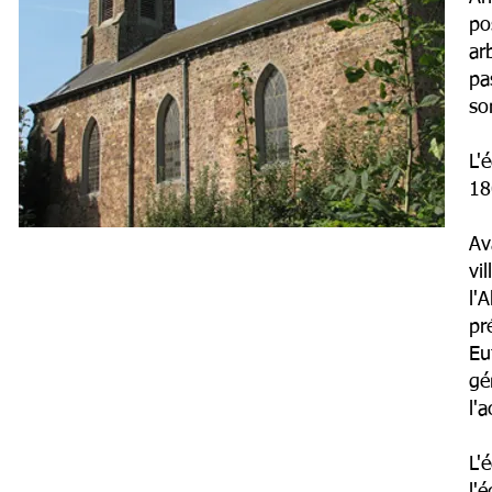
po
ar
pa
so
L'
18
Av
vi
l'
pr
Eu
gé
l'
L'