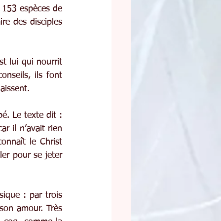
, 153 espèces de 
re des disciples 
 lui qui nourrit 
nseils, ils font 
aissent.
. Le texte dit : 
 il n’avait rien 
onnaît le Christ 
er pour se jeter 
ique : par trois 
 son amour. Très 