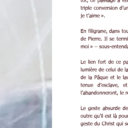
tôt, ce passage a é
triple conversion d’
je t’aime ».
En filigrane, dans tou
de Pierre. Il se term
moi » – sous-entendan
Le lien fort de ce pa
lumière de celui de l
de la Pâque et le la
tenue d’esclave, e
l’abandonneront, le r
Le geste absurde de 
outre qu’il est là po
geste du Christ qui s