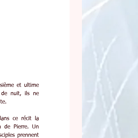
sième et ultime 
de nuit, ils ne 
te.
ns ce récit la 
 de Pierre. Un 
iples prennent 