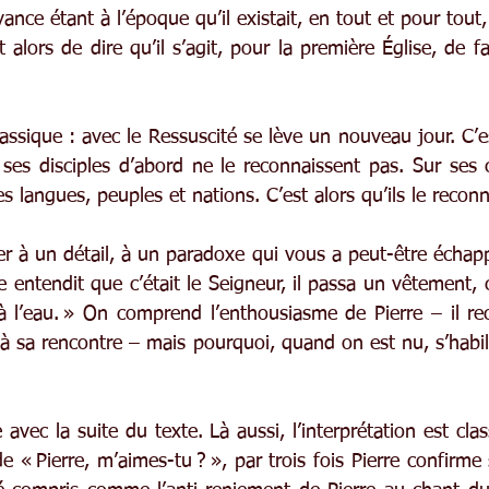
oyance étant à l’époque qu’il existait, en tout et pour tout
 alors de dire qu’il s’agit, pour la première Église, de fai
lassique : avec le Ressuscité se lève un nouveau jour. C’est
es disciples d’abord ne le reconnaissent pas. Sur ses co
es langues, peuples et nations. C’est alors qu’ils le reconn
r à un détail, à un paradoxe qui vous a peut-être échappé
entendit que c’était le Seigneur, il passa un vêtement, car
a à l’eau. » On comprend l’enthousiasme de Pierre – il rec
e à sa rencontre – mais pourquoi, quand on est nu, s’habill
vec la suite du texte. Là aussi, l’interprétation est class
e « Pierre, m’aimes-tu ? », par trois fois Pierre confirme