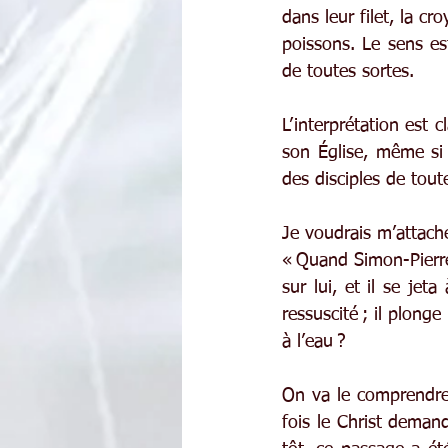
dans leur filet, la cr
poissons. Le sens est
de toutes sortes.
L’interprétation est c
son Église, même si s
des disciples de tout
Je voudrais m’attache
« Quand Simon-Pierre 
sur lui, et il se jet
ressuscité ; il plong
à l’eau ?
On va le comprendre a
fois le Christ demand