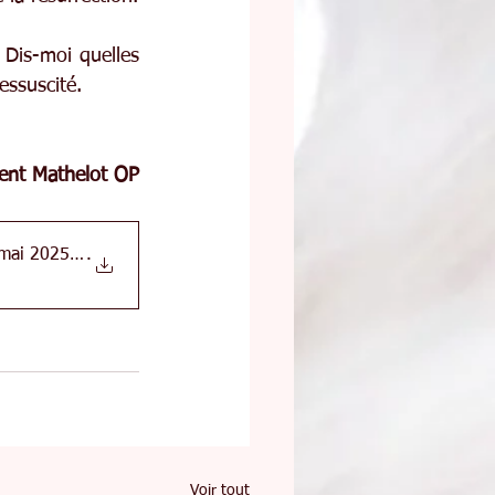
Dis-moi quelles 
ressuscité.
rent Mathelot OP
 mai 2025 - L
.
Voir tout