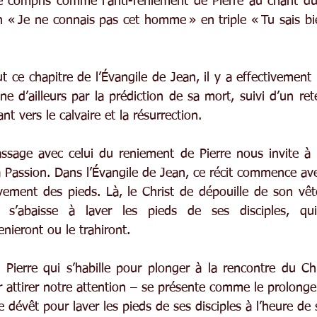
té compris comme l’anti-reniement de Pierre au chant d
un « Je ne connais pas cet homme » en triple « Tu sais bi
t ce chapitre de l’Évangile de Jean, il y a effectivement le
ine d’ailleurs par la prédiction de sa mort, suivi d’un ret
t vers le calvaire et la résurrection.
ssage avec celui du reniement de Pierre nous invite à li
a Passion. Dans l’Évangile de Jean, ce récit commence ave
vement des pieds. Là, le Christ de dépouille de son vêt
t s’abaisse à laver les pieds de ses disciples, qu
enieront ou le trahiront.
Pierre qui s’habille pour plonger à la rencontre du Chri
ur attirer notre attention – se présente comme le prolong
e dévêt pour laver les pieds de ses disciples à l’heure de 