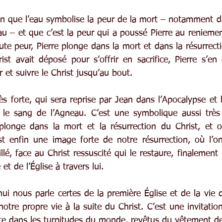
fin que l’eau symbolise la peur de la mort – notamment da
au – et que c’est la peur qui a poussé Pierre au renieme
ute peur, Pierre plonge dans la mort et dans la résurrecti
st avait déposé pour s’offrir en sacrifice, Pierre s’en 
r et suivre le Christ jusqu’au bout.
ès forte, qui sera reprise par Jean dans l’Apocalypse et 
 le sang de l’Agneau. C’est une symbolique aussi très 
longe dans la mort et la résurrection du Christ, et où
t enfin une image forte de notre résurrection, où l’on
llé, face au Christ ressuscité qui le restaure, finalement 
et de l’Église à travers lui.
hui nous parle certes de la première Église et de la vie de
notre propre vie à la suite du Christ. C’est une invitati
nte dans les turpitudes du monde, revêtus du vêtement de 